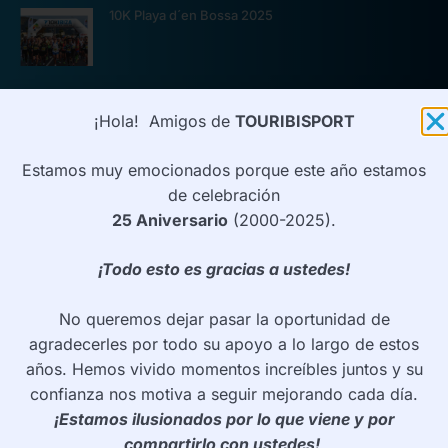
10K Playa d´en Bossa 2025
¡Hola! Amigos de
TOURIBISPORT
CONTRATACIÓN
Estamos muy emocionados porque este año estamos
Información
de celebración
Tarifa/Reserva
25 Aniversario
(2000-2025).
¿Quieres ser PARTNER?
¡Todo esto es gracias a ustedes!
Pressclipping
No queremos dejar pasar la oportunidad de
agradecerles por todo su apoyo a lo largo de estos
CONTACTO
años. Hemos vivido momentos increíbles juntos y su
TELÉFONO
confianza nos motiva a seguir mejorando cada día.
(+34) 600 81 82 66
¡Estamos ilusionados por lo que viene y por
compartirlo con ustedes!
EMAIL