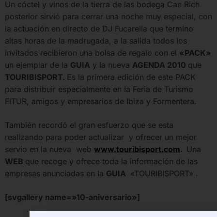
Un cóctel y vinos de la tierra de las bodega Can Rich
posterior sirvió para cerrar una noche muy especial, con
la actuación en directo de DJ Fucarella que termino
altas horas de la madrugada, a la salida todos los
invitados recibieron una bolsa de regalo con el
«PACK»
un ejemplar de la
GUIA
y la nueva
AGENDA 2010
que
TOURIBISPORT
.
Es la primera edición de este PACK
para distribuir especialmente en la Feria de Turismo
FITUR, amigos y empresarios de Ibiza y Formentera.
También recordó el gran esfuerzo que se esta
realizando para poder actualizar y ofrecer un mejor
servio en la nueva web
www.touribisport.com
.
Una
WEB
que recoge y ofrece toda la información de las
empresas anunciadas en la
GUIA
«TOURIBISPORT» .
[svgallery name=»10-aniversario»]