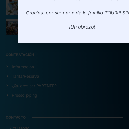
Torneo BASKET 3X3
Gracias, por ser parte de la familia TOURIBIS
10K Playa d´en Bossa 2025
¡Un abrazo!
CONTRATACIÓN
Información
Tarifa/Reserva
¿Quieres ser PARTNER?
Pressclipping
CONTACTO
TELÉFONO