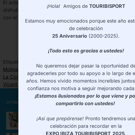
El acto finalizo a media noche y los invitados pudierón
¡Hola! Amigos de
TOURIBISPORT
disfrutar de la musica hasta altas horas de la madrugada
con el DJ Fucarella.
Estamos muy emocionados porque este año es
de celebración
[flash_easy_gallery 5 /]
25 Aniversario
(2000-2025).
¡Todo esto es gracias a ustedes!
Etiquetado
Acto
,
Agenda 2010
,
Aniversario
,
Antonio
No queremos dejar pasar la oportunidad d
Molina
,
Bodega
,
Deseo
,
Dj
,
El Presidente
,
Hotel Pacha
,
agradecerles por todo su apoyo a lo largo de 
La Confianza
,
Madrugada
,
Olmo
,
Regalo
,
Sentimiento
,
años. Hemos vivido momentos increíbles juntos
Vicent Ferrer
confianza nos motiva a seguir mejorando cada 
¡Estamos ilusionados por lo que viene y po
ÚLTIMAS NOTICIAS
compartirlo con ustedes!
EXPO Ibiza TOURIBISPORT
¡Así que prepárense!
Pronto tendremos un
celebración para recordar en la
EXPO IBIZA TOURIBISPORT
2025
.