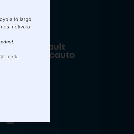
oyo a lo largo
 nos motiva a
tedes!
ar en la