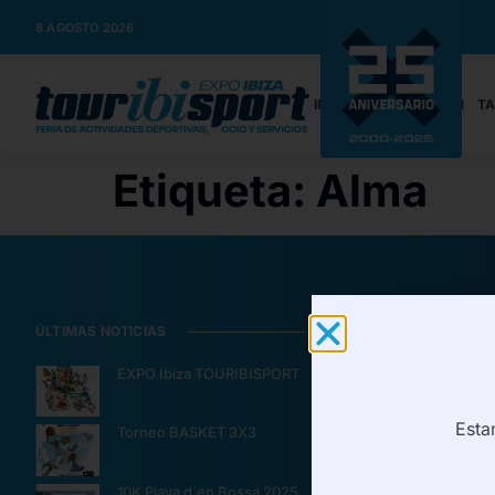
8 AGOSTO 2026
INICIO
INFORMACIÓN
TA
Etiqueta:
Alma
ÚLTIMAS NOTICIAS
CONTRATACIÓ
EXPO Ibiza TOURIBISPORT
Informació
Tarifa/Rese
Esta
Torneo BASKET 3X3
¿Quieres s
Pressclippi
10K Playa d´en Bossa 2025