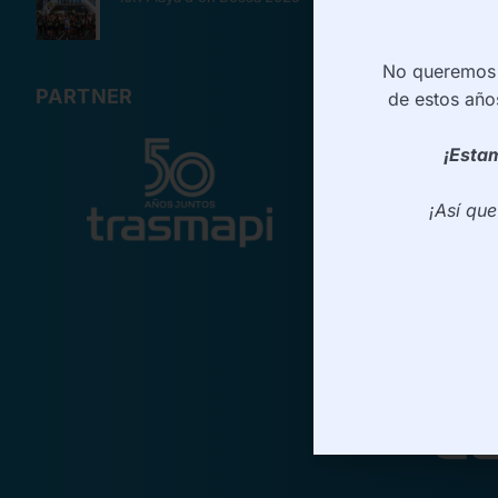
No queremos d
PARTNER
de estos año
¡Estam
¡Así qu