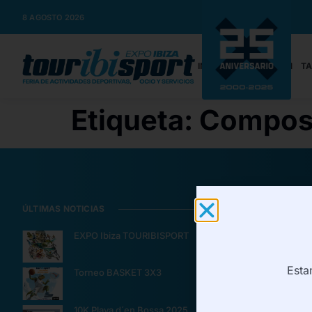
8 AGOSTO 2026
INICIO
INFORMACIÓN
TA
Etiqueta:
Composi
ÚLTIMAS NOTICIAS
CONTRATACIÓ
EXPO Ibiza TOURIBISPORT
Informació
Tarifa/Rese
Esta
Torneo BASKET 3X3
¿Quieres s
Pressclippi
10K Playa d´en Bossa 2025