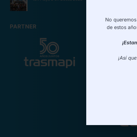
No queremos d
PARTNER
de estos año
¡Estam
¡Así qu