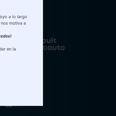
oyo a lo largo
 nos motiva a
tedes!
ar en la