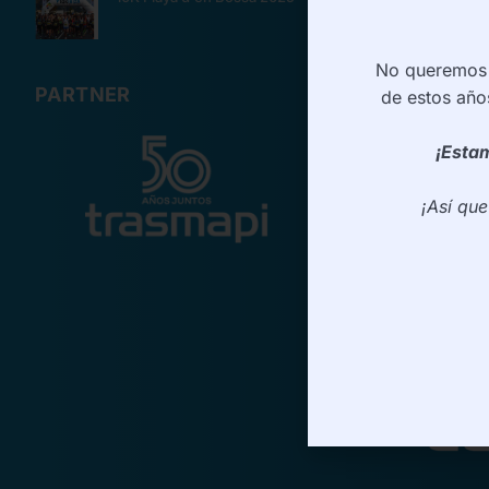
No queremos d
PARTNER
de estos año
¡Estam
¡Así qu