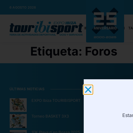
6 AGOSTO 2026
INICIO
INFORMACIÓN
TA
Etiqueta:
Foros
ÚLTIMAS NOTICIAS
CONTRATACIÓ
EXPO Ibiza TOURIBISPORT
Informació
Tarifa/Rese
Esta
Torneo BASKET 3X3
¿Quieres s
Pressclippi
10K Playa d´en Bossa 2025