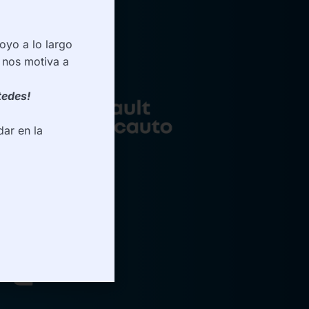
oyo a lo largo
 nos motiva a
tedes!
ar en la