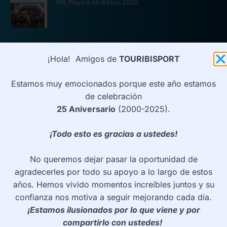
10K Playa d´en Bossa 2025
¡Hola! Amigos de
TOURIBISPORT
CONTRATACIÓN
Estamos muy emocionados porque este año estamos
Información
de celebración
Tarifa/Reserva
25 Aniversario
(2000-2025).
¿Quieres ser PARTNER?
¡Todo esto es gracias a ustedes!
Pressclipping
No queremos dejar pasar la oportunidad de
agradecerles por todo su apoyo a lo largo de estos
CONTACTO
años. Hemos vivido momentos increíbles juntos y su
TELÉFONO
confianza nos motiva a seguir mejorando cada día.
(+34) 600 81 82 66
¡Estamos ilusionados por lo que viene y por
EMAIL
compartirlo con ustedes!