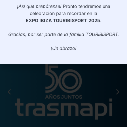
¡Así que prepárense!
Pronto tendremos una
INFORMACIÓN
celebración para recordar en la
EXPO IBIZA TOURIBISPORT
2025
.
Política de privacidad
Política de cookies
Gracias, por ser parte de la familia TOURIBISPORT.
Aviso legal
¡Un abrazo!
PARTNER