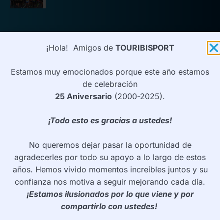
CONTRATACIÓN
¡Hola! Amigos de
TOURIBISPORT
Información
Estamos muy emocionados porque este año estamos
Tarifa/Reserva
de celebración
¿Quieres ser PARTNER?
25 Aniversario
(2000-2025).
Pressclipping
¡Todo esto es gracias a ustedes!
No queremos dejar pasar la oportunidad de
CONTACTO
agradecerles por todo su apoyo a lo largo de estos
TELÉFONO
años. Hemos vivido momentos increíbles juntos y su
(+34) 600 81 82 66
confianza nos motiva a seguir mejorando cada día.
¡Estamos ilusionados por lo que viene y por
EMAIL
info@touribisport.com
compartirlo con ustedes!