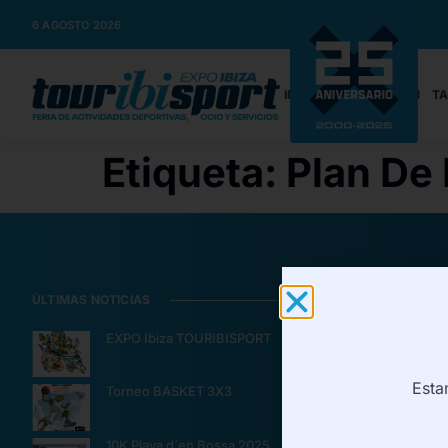
6 AGOSTO 2026
INICIO
INFORMACIÓN
TA
Etiqueta:
Plan De
ÚLTIMAS NOTICIAS
CONTRATACIÓ
EXPO Ibiza TOURIBISPORT
Informació
Tarifa/Rese
Esta
Torneo BASKET 3X3
¿Quieres s
Pressclippi
10K Playa d´en Bossa 2025