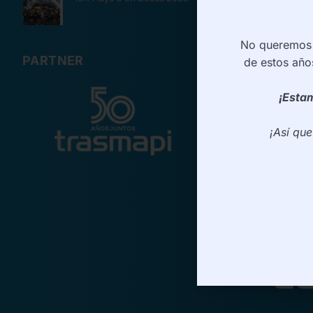
No queremos d
PARTNER
de estos año
¡Estam
¡Así qu