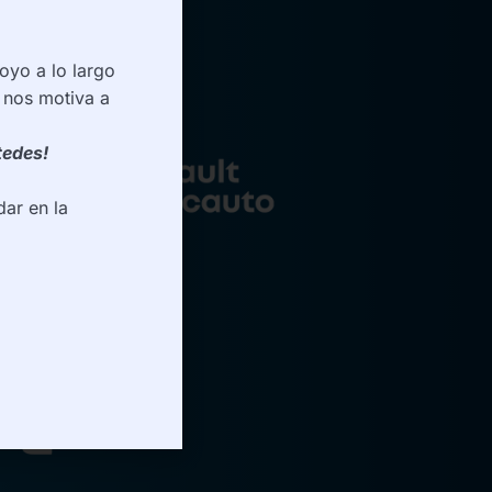
oyo a lo largo
 nos motiva a
tedes!
ar en la